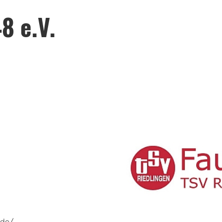
8 e.V.
.de/